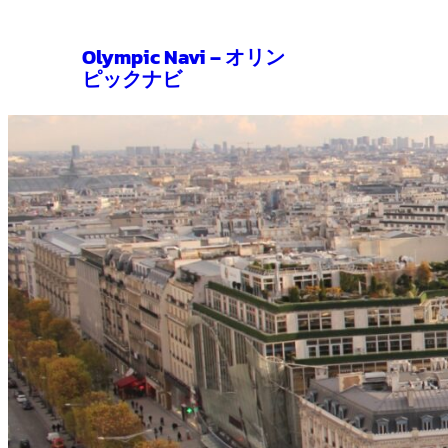
内
Olympic Navi – オリン
容
ピックナビ
を
ス
キ
ッ
プ